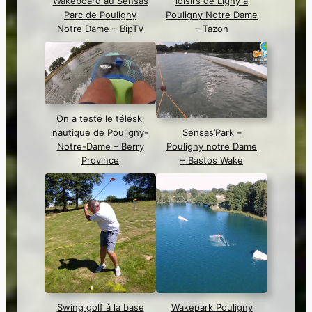
Wakeboard au Sensas
loisirs de Ligny à
Parc de Pouligny
Pouligny Notre Dame
Notre Dame – BipTV
– Tazon
On a testé le téléski
nautique de Pouligny-
Sensas’Park –
Notre-Dame – Berry
Pouligny notre Dame
Province
– Bastos Wake
Swing golf à la base
Wakepark Pouligny