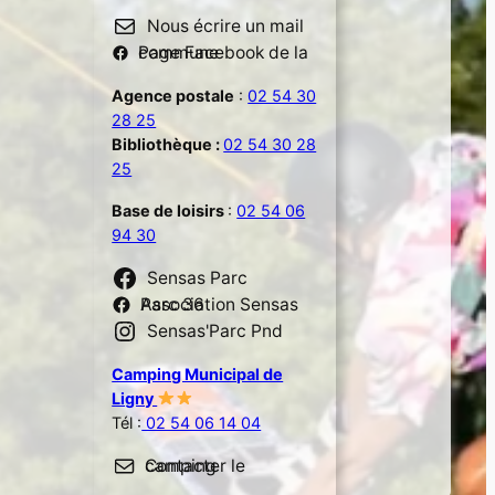
Nous écrire un mail
Page Facebook de la commune
Agence postale
:
02 54 30
28 25
Bibliothèque :
02 54 30 28
25
Base de loisirs
:
02 54 06
94 30
Sensas Parc
Association Sensas Parc 36
Sensas'Parc Pnd
Camping Municipal de
Ligny
Tél :
02 54 06 14 04
Contacter le camping