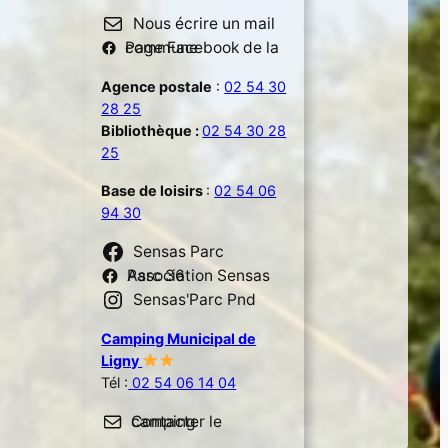
Nous écrire un mail
Page Facebook de la commune
Agence postale
:
02 54 30
28 25
Bibliothèque :
02 54 30 28
25
Base de loisirs
:
02 54 06
94 30
Sensas Parc
Association Sensas Parc 36
Sensas'Parc Pnd
Camping Municipal de
Ligny
Tél :
02 54 06 14 04
Contacter le camping