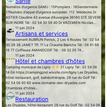
Santé
Numéros d’urgence SAMU : 15Pompiers : 18Gendarmerie :
17Numéro d’appel d’urgence européen 112 Médecins Dr
ASTIER Claudine 43 avenue d’Auvergne 36160 STE SEVERE
SUR INDRE Tél : 02 54 30 56 40 Dr KRZEMIEN Nicolas…
11 juin 2024
Artisans et services
Terrassement AUBRUN Patrick, 2 Les 4 Routes Tél : 02 54
30 28 38 JAMET TP, 11 La Chaume Blanche Tél : 06 61 68
18 77 Coiffeuse AMANDCOIF Tél. : 06 32 05 74…
11 juin 2024
Hôtel et chambres d’hôtes
Camping municipal de Ligny
21 Ligny Tél : 02 54 06
14 04 https://campingpnd.wixsite.com/ligny Les Dryades,
hôtel restaurant, golf, balnéothérapie. 28 rue du Golf Tél :
02 54 06 60 60 www.domaine-des-dryades.com
Chambres d’hôtes…
11 juin 2024
Restauration
Les Dryades, hôtel restaurant 28 rue du Golf Tél : 02 54 06