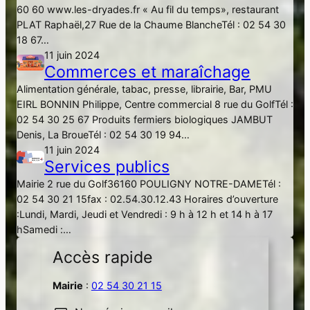
60 60 www.les-dryades.fr « Au fil du temps», restaurant
PLAT Raphaël,27 Rue de la Chaume BlancheTél : 02 54 30
18 67…
11 juin 2024
Commerces et maraîchage
Alimentation générale, tabac, presse, librairie, Bar, PMU
EIRL BONNIN Philippe, Centre commercial 8 rue du GolfTél :
02 54 30 25 67 Produits fermiers biologiques JAMBUT
Denis, La BroueTél : 02 54 30 19 94…
11 juin 2024
Services publics
Mairie 2 rue du Golf36160 POULIGNY NOTRE-DAMETél :
02 54 30 21 15fax : 02.54.30.12.43 Horaires d’ouverture
:Lundi, Mardi, Jeudi et Vendredi : 9 h à 12 h et 14 h à 17
hSamedi :…
Accès rapide
Mairie
:
02 54 30 21 15