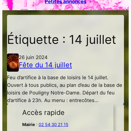
Petites annonces
h
e
r
Étiquette :
14 juillet
26 juin 2024
Fête du 14 juillet
Feu d’artifice à la base de loisirs le 14 juillet.
Ouvert à tous publics, au plan d’eau de la base de
loisirs de Pouligny Notre-Dame. Départ du feu
d’artifice à 23h. Au menu : entrecôtes…
Accès rapide
Mairie
:
02 54 30 21 15