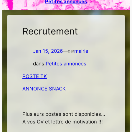
Petites annonces
h
e
r
Recrutement
Jan 15, 2026
—
mairie
par
dans
Petites annonces
POSTE TK
ANNONCE SNACK
Plusieurs postes sont disponibles…
A vos CV et lettre de motivation !!!